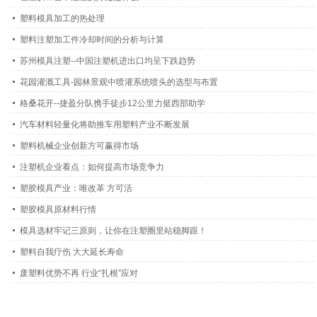
塑料模具加工的热处理
塑料注塑加工件冷却时间的分析与计算
苏州模具注塑--中国注塑机进出口均呈下跌趋势
花园灌溉工具-园林景观中喷灌系统喷头的选型与布置
格桑花开--捷盈分队携手徒步12公里力挺西部助学
汽车材料轻量化将助推车用塑料产业不断发展
塑料机械企业创新方可赢得市场
注塑机企业看点：如何提高市场竞争力
塑胶模具产业：唯改革 方可活
塑胶模具原材料行情
模具选材牢记三原则，让你在注塑圈里站稳脚跟！
塑料自我疗伤 大大延长寿命
废塑料优势不再 行业“扎根”应对